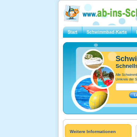
Start
Schwimmbad-Karte
Schw
Schnell
Alle Schwimm
Umkreis der S
Weitere Informationen