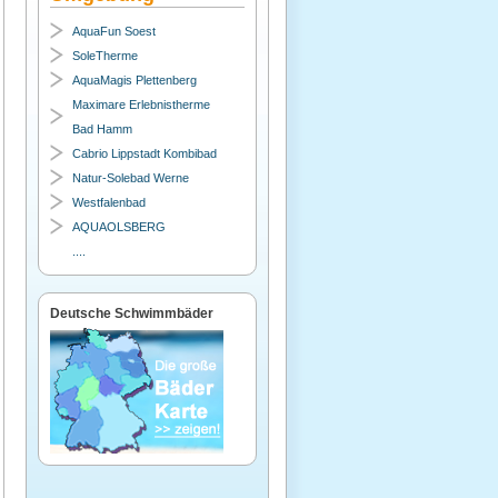
AquaFun Soest
SoleTherme
AquaMagis Plettenberg
Maximare Erlebnistherme
Bad Hamm
Cabrio Lippstadt Kombibad
Natur-Solebad Werne
Westfalenbad
AQUAOLSBERG
....
Deutsche Schwimmbäder