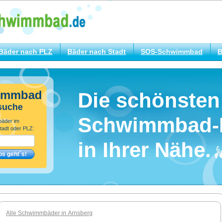
Bäder nach PLZ
Bäder nach Stadt
SOS-Schwimmbad
B
immbad
Die schönsten
suche
Schwimmbad-
bäder im
tadt oder PLZ:
in Ihrer Nähe.
Alle Schwimmbäder in Arnsberg