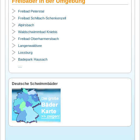
Freibäder in der Umgebung
Freibad Peterstal
Freibad Schiltach-Schenkenzell
Alpirsbach
Waldschwimmbad Kniebis
Freibad Oberharmersbach
Langenwaldsee
Lossburg
Badepark Hausach
....
Deutsche Schwimmbäder