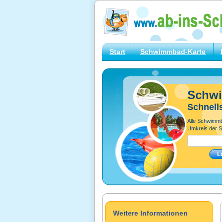
Start
Schwimmbad-Karte
Schw
Schnell
Alle Schwimm
Umkreis der S
Weitere Informationen