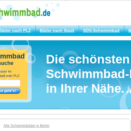
Bäder nach PLZ
Bäder nach Stadt
SOS-Schwimmbad
B
immbad
Die schönsten
suche
Schwimmbad-
bäder im
tadt oder PLZ:
in Ihrer Nähe.
Alle Schwimmbäder in Berlin