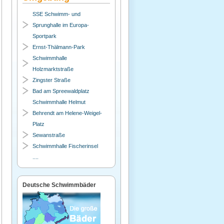
SSE Schwimm- und
Sprunghalle im Europa-
Sportpark
Ernst-Thälmann-Park
Schwimmhalle
Holzmarktstraße
Zingster Straße
Bad am Spreewaldplatz
Schwimmhalle Helmut
Behrendt am Helene-Weigel-
Platz
Sewanstraße
Schwimmhalle Fischerinsel
....
Deutsche Schwimmbäder