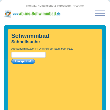
Kontakt
Datenschutz-Impressum
Partner
Start
Schwimmbad-Karte
Schwimmbad
Bäder nach PLZ
Schnellsuche
Bäder nach Stadt
Alle Schwimmbäder im Umkreis der Stadt oder PLZ:
SOS-Schwimmbad
Blog
Bad melden