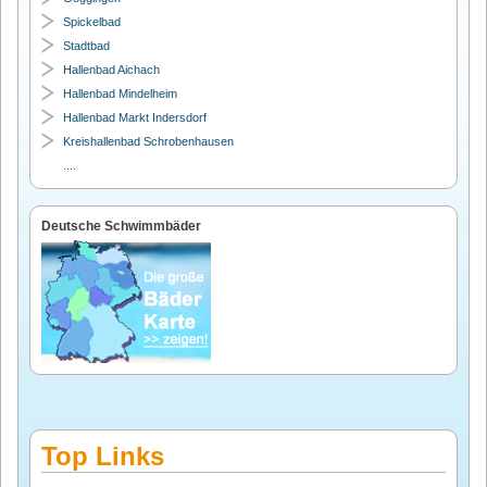
Spickelbad
Stadtbad
Hallenbad Aichach
Hallenbad Mindelheim
Hallenbad Markt Indersdorf
Kreishallenbad Schrobenhausen
....
Deutsche Schwimmbäder
Top Links