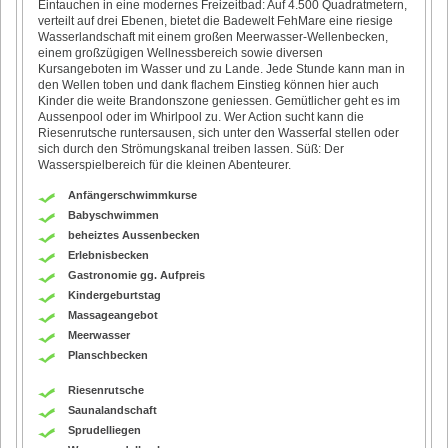
Eintauchen in eine modernes Freizeitbad: Auf 4.500 Quadratmetern,
verteilt auf drei Ebenen, bietet die Badewelt FehMare eine riesige
Wasserlandschaft mit einem großen Meerwasser-Wellenbecken,
einem großzügigen Wellnessbereich sowie diversen
Kursangeboten im Wasser und zu Lande. Jede Stunde kann man in
den Wellen toben und dank flachem Einstieg können hier auch
Kinder die weite Brandonszone geniessen. Gemütlicher geht es im
Aussenpool oder im Whirlpool zu. Wer Action sucht kann die
Riesenrutsche runtersausen, sich unter den Wasserfal stellen oder
sich durch den Strömungskanal treiben lassen. Süß: Der
Wasserspielbereich für die kleinen Abenteurer.
Anfängerschwimmkurse
Babyschwimmen
beheiztes Aussenbecken
Erlebnisbecken
Gastronomie gg. Aufpreis
Kindergeburtstag
Massageangebot
Meerwasser
Planschbecken
Riesenrutsche
Saunalandschaft
Sprudelliegen