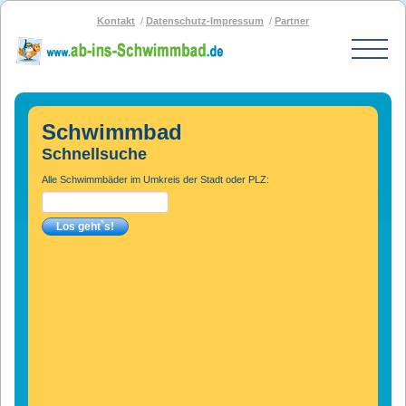
Kontakt
Datenschutz-Impressum
Partner
Start
Schwimmbad-Karte
Schwimmbad
Bäder nach PLZ
Schnellsuche
Bäder nach Stadt
Alle Schwimmbäder im Umkreis der Stadt oder PLZ:
SOS-Schwimmbad
Blog
Bad melden