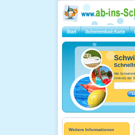
Start
Schwimmbad-Karte
Schw
Schnell
Alle Schwimm
Umkreis der S
Weitere Informationen