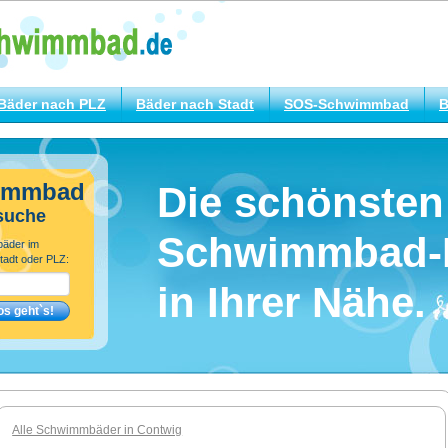
Bäder nach PLZ
Bäder nach Stadt
SOS-Schwimmbad
B
immbad
Die schönsten
suche
Schwimmbad-
bäder im
tadt oder PLZ:
in Ihrer Nähe.
Alle Schwimmbäder in Contwig