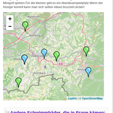
Minigolf spielen.Für die kleinen gibt es ein Abenteuerspielplatz.Wenn der
Hunger kommt kann man sich selber etwas bruzzeln,lecker!
+
−
| ©
Leaflet
OpenStreetMap
Andere Schwimmbäder, die in Frage kämen: