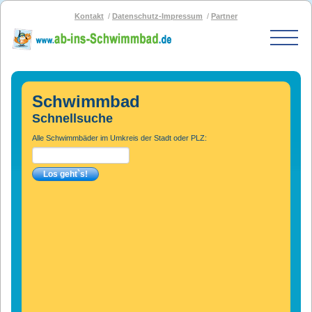
Kontakt
Datenschutz-Impressum
Partner
Start
Schwimmbad-Karte
Schwimmbad
Bäder nach PLZ
Schnellsuche
Bäder nach Stadt
Alle Schwimmbäder im Umkreis der Stadt oder PLZ:
SOS-Schwimmbad
Blog
Bad melden