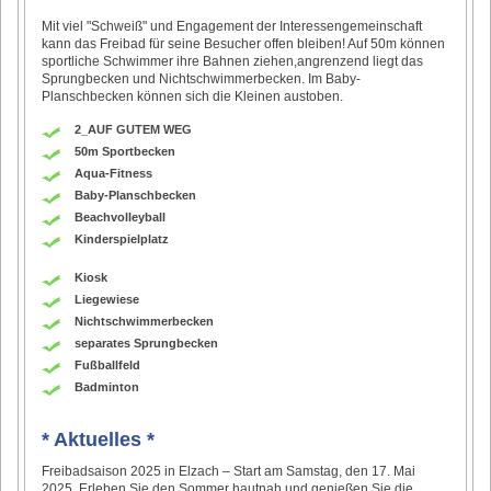
Mit viel "Schweiß" und Engagement der Interessengemeinschaft
kann das Freibad für seine Besucher offen bleiben! Auf 50m können
sportliche Schwimmer ihre Bahnen ziehen,angrenzend liegt das
Sprungbecken und Nichtschwimmerbecken. Im Baby-
Planschbecken können sich die Kleinen austoben.
2_AUF GUTEM WEG
50m Sportbecken
Aqua-Fitness
Baby-Planschbecken
Beachvolleyball
Kinderspielplatz
Kiosk
Liegewiese
Nichtschwimmerbecken
separates Sprungbecken
Fußballfeld
Badminton
* Aktuelles *
Freibadsaison 2025 in Elzach – Start am Samstag, den 17. Mai
2025. Erleben Sie den Sommer hautnah und genießen Sie die