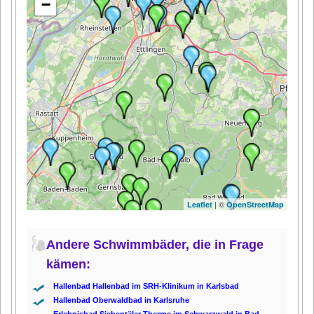
−
| ©
Leaflet
OpenStreetMap
Andere Schwimmbäder, die in Frage
kämen:
Hallenbad Hallenbad im SRH-Klinikum in Karlsbad
Hallenbad Oberwaldbad in Karlsruhe
Erlebnisbad Siebentäler Therme im Schwarzwald in Bad