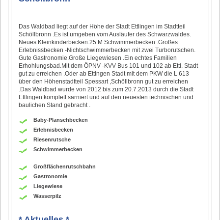
Das Waldbad liegt auf der Höhe der Stadt Ettlingen im Stadtteil
Schöllbronn .Es ist umgeben vom Ausläufer des Schwarzwaldes.
Neues Kleinkinderbecken.25 M Schwimmerbecken .Großes
Erlebnissbecken -Nichtschwimmerbecken mit zwei Turborutschen.
Gute Gastronomie.Große Liegewiesen .Ein echtes Familien
Erhohlungsbad.Mit dem ÖPNV -KVV Bus 101 und 102 ab Ettl. Stadt
gut zu erreichen .Oder ab Ettlngen Stadt mit dem PKW die L 613
über den Höhenstadtteil Spessart ,Schöllbronn gut zu erreichen
.Das Waldbad wurde von 2012 bis zum 20.7.2013 durch die Stadt
Ettlingen komplett sarniert und auf den neuesten technischen und
baulichen Stand gebracht .
Baby-Planschbecken
Erlebnisbecken
Riesenrutsche
Schwimmerbecken
Großflächenrutschbahn
Gastronomie
Liegewiese
Wasserpilz
* Aktuelles *