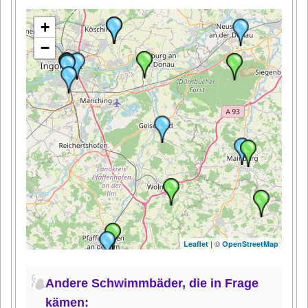
+
−
| ©
Leaflet
OpenStreetMap
Andere Schwimmbäder, die in Frage
kämen: