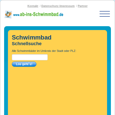
Kontakt
Datenschutz-Impressum
Partner
Start
Schwimmbad-Karte
Schwimmbad
Bäder nach PLZ
Schnellsuche
Bäder nach Stadt
Alle Schwimmbäder im Umkreis der Stadt oder PLZ:
SOS-Schwimmbad
Blog
Bad melden