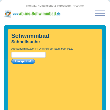
Kontakt
Datenschutz-Impressum
Partner
Start
Schwimmbad-Karte
Schwimmbad
Bäder nach PLZ
Schnellsuche
Bäder nach Stadt
Alle Schwimmbäder im Umkreis der Stadt oder PLZ:
SOS-Schwimmbad
Blog
Bad melden