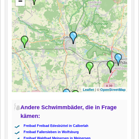
−
| ©
Leaflet
OpenStreetMap
Andere Schwimmbäder, die in Frage
kämen:
Freibad Freibad Edesbüttel in Calberlah
Freibad Fallersleben in Wolfsburg
Freibad Waldbad Meinersen in Meinersen