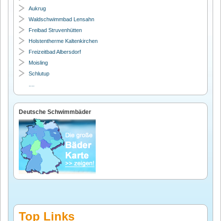
Aukrug
Waldschwimmbad Lensahn
Freibad Struvenhütten
Holstentherme Kaltenkirchen
Freizeitbad Albersdorf
Moisling
Schlutup
....
Deutsche Schwimmbäder
Top Links