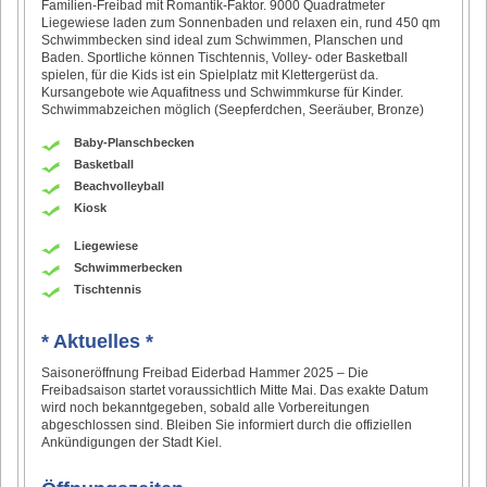
Familien-Freibad mit Romantik-Faktor. 9000 Quadratmeter
Liegewiese laden zum Sonnenbaden und relaxen ein, rund 450 qm
Schwimmbecken sind ideal zum Schwimmen, Planschen und
Baden. Sportliche können Tischtennis, Volley- oder Basketball
spielen, für die Kids ist ein Spielplatz mit Klettergerüst da.
Kursangebote wie Aquafitness und Schwimmkurse für Kinder.
Schwimmabzeichen möglich (Seepferdchen, Seeräuber, Bronze)
Baby-Planschbecken
Basketball
Beachvolleyball
Kiosk
Liegewiese
Schwimmerbecken
Tischtennis
* Aktuelles *
Saisoneröffnung Freibad Eiderbad Hammer 2025 – Die
Freibadsaison startet voraussichtlich Mitte Mai. Das exakte Datum
wird noch bekanntgegeben, sobald alle Vorbereitungen
abgeschlossen sind. Bleiben Sie informiert durch die offiziellen
Ankündigungen der Stadt Kiel.