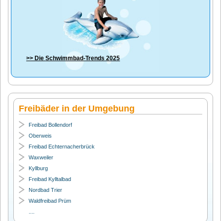
>> Die
Schwimmbad-Trends 2025
Freibäder in der Umgebung
Freibad Bollendorf
Oberweis
Freibad Echternacherbrück
Waxweiler
Kyllburg
Freibad Kylltalbad
Nordbad Trier
Waldfreibad Prüm
....