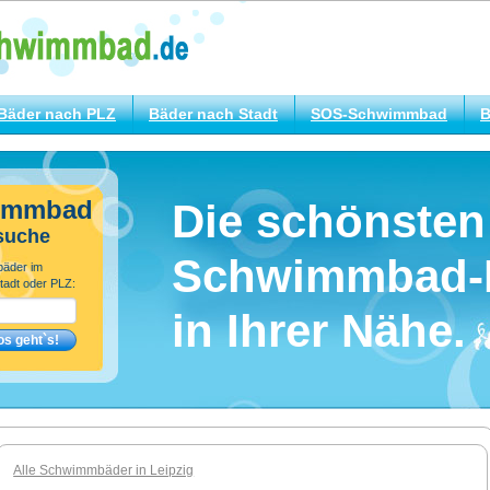
Bäder nach PLZ
Bäder nach Stadt
SOS-Schwimmbad
B
immbad
Die schönsten
suche
Schwimmbad-
bäder im
tadt oder PLZ:
in Ihrer Nähe.
Alle Schwimmbäder in Leipzig