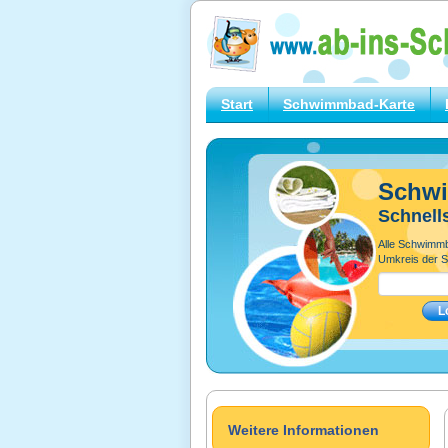
Start
Schwimmbad-Karte
Schw
Schnell
Alle Schwimm
Umkreis der S
Weitere Informationen