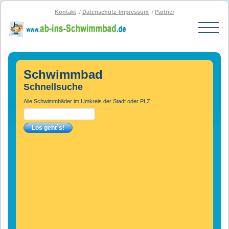
Kontakt
Datenschutz-Impressum
Partner
Start
Schwimmbad-Karte
Schwimmbad
Bäder nach PLZ
Schnellsuche
Bäder nach Stadt
Alle Schwimmbäder im Umkreis der Stadt oder PLZ:
SOS-Schwimmbad
Blog
Bad melden