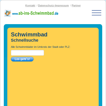
Kontakt
Datenschutz-Impressum
Partner
Start
Schwimmbad-Karte
Schwimmbad
Bäder nach PLZ
Schnellsuche
Bäder nach Stadt
Alle Schwimmbäder im Umkreis der Stadt oder PLZ:
SOS-Schwimmbad
Blog
Bad melden