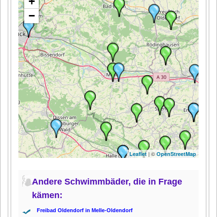
+
−
| ©
Leaflet
OpenStreetMap
Andere Schwimmbäder, die in Frage
kämen:
Freibad Oldendorf in Melle-Oldendorf