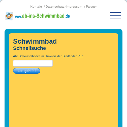
Kontakt
Datenschutz-Impressum
Partner
Start
Schwimmbad-Karte
Schwimmbad
Bäder nach PLZ
Schnellsuche
Bäder nach Stadt
Alle Schwimmbäder im Umkreis der Stadt oder PLZ:
SOS-Schwimmbad
Blog
Bad melden