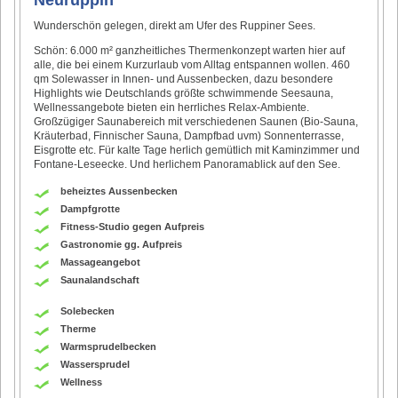
Wunderschön gelegen, direkt am Ufer des Ruppiner Sees.
Schön: 6.000 m² ganzheitliches Thermenkonzept warten hier auf
alle, die bei einem Kurzurlaub vom Alltag entspannen wollen. 460
qm Solewasser in Innen- und Aussenbecken, dazu besondere
Highlights wie Deutschlands größte schwimmende Seesauna,
Wellnessangebote bieten ein herrliches Relax-Ambiente.
Großzügiger Saunabereich mit verschiedenen Saunen (Bio-Sauna,
Kräuterbad, Finnischer Sauna, Dampfbad uvm) Sonnenterrasse,
Eisgrotte etc. Für kalte Tage herlich gemütlich mit Kaminzimmer und
Fontane-Leseecke. Und herlichem Panoramablick auf den See.
beheiztes Aussenbecken
Dampfgrotte
Fitness-Studio gegen Aufpreis
Gastronomie gg. Aufpreis
Massageangebot
Saunalandschaft
Solebecken
Therme
Warmsprudelbecken
Wassersprudel
Wellness