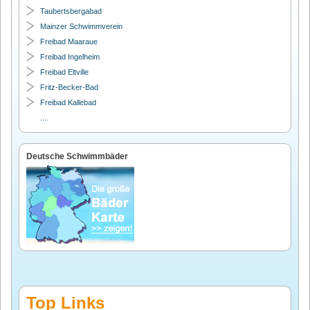
Taubertsbergabad
Mainzer Schwimmverein
Freibad Maaraue
Freibad Ingelheim
Freibad Eltville
Fritz-Becker-Bad
Freibad Kallebad
....
Deutsche Schwimmbäder
Top Links