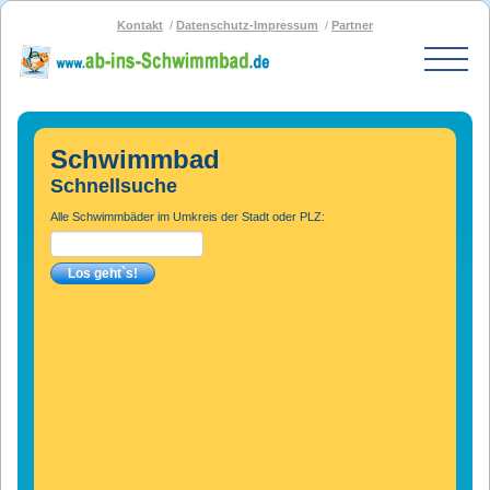
Kontakt
Datenschutz-Impressum
Partner
Start
Schwimmbad-Karte
Schwimmbad
Bäder nach PLZ
Schnellsuche
Bäder nach Stadt
Alle Schwimmbäder im Umkreis der Stadt oder PLZ:
SOS-Schwimmbad
Blog
Bad melden