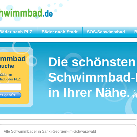
Bäder nach PLZ
Bäder nach Stadt
SOS-Schwimmbad
B
immbad
Die schönsten
suche
Schwimmbad-
bäder im
tadt oder PLZ:
in Ihrer Nähe.
Alle Schwimmbäder in Sankt-Georgen-im-Schwarzwald