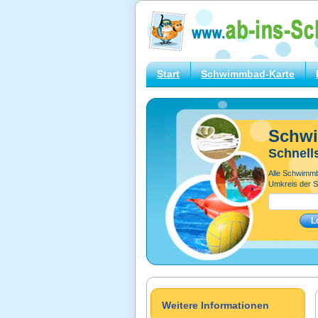
Start
Schwimmbad-Karte
Schw
Schnell
Alle Schwimm
Umkreis der S
Weitere Informationen