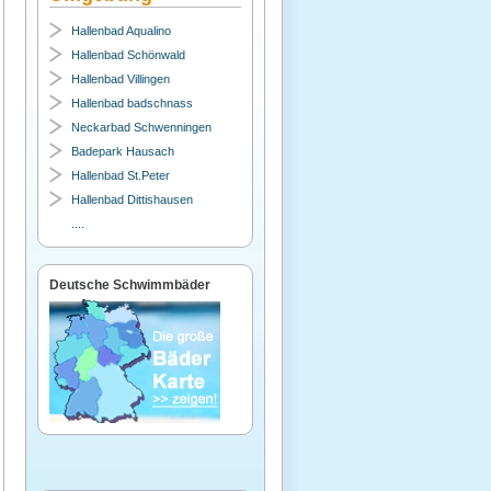
Hallenbad Aqualino
Hallenbad Schönwald
Hallenbad Villingen
Hallenbad badschnass
Neckarbad Schwenningen
Badepark Hausach
Hallenbad St.Peter
Hallenbad Dittishausen
....
Deutsche Schwimmbäder