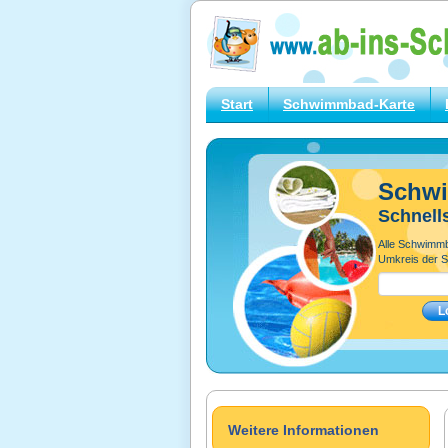
Start
Schwimmbad-Karte
Schw
Schnell
Alle Schwimm
Umkreis der S
Weitere Informationen