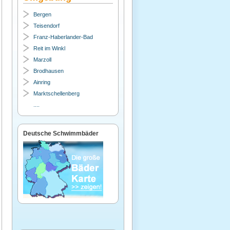
Bergen
Teisendorf
Franz-Haberlander-Bad
Reit im Winkl
Marzoll
Brodhausen
Ainring
Marktschellenberg
....
Deutsche Schwimmbäder