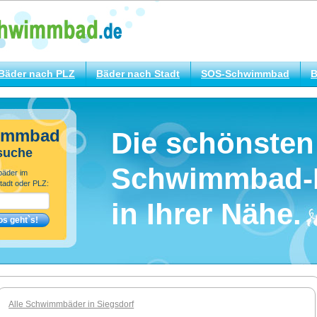
Bäder nach PLZ
Bäder nach Stadt
SOS-Schwimmbad
B
immbad
Die schönsten
suche
Schwimmbad-
bäder im
tadt oder PLZ:
in Ihrer Nähe.
Alle Schwimmbäder in Siegsdorf