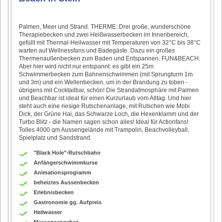
Palmen, Meer und Strand. THERME: Drei große, wunderschöne
Therapiebecken und zwei Heißwasserbecken im Innenbereich,
gefüllt mit Thermal-Heilwasser mit Temperaturen von 32°C bis 38°C
warten auf Wellnessfans und Badegäste. Dazu ein großes
Thermenaußenbecken zum Baden und Entspannen. FUN&BEACH:
Aber hier wird nicht nur entspannt: es gibt ein 25m
Schwimmerbecken zum Bahnenschwimmen (mit Sprungturm 1m
und 3m) und ein Wellenbecken, um in der Brandung zu toben -
übrigens mit Cocktailbar, schön! Die Strandatmosphäre mit Palmen
und Beachbar ist ideal für einen Kurzurlaub vom Alltag. Und hier
steht auch eine riesige Rutschenanlage, mit Rutschen wie Mobi
Dick, der Grüne Hai, das Schwarze Loch, die Hexenklamm und der
Turbo Blitz - die Namen sagen schon alles! Ideal für Actionfans!
Tolles 4000 qm Aussengelände mit Trampolin, Beachvolleyball,
Spielplatz und Sandstrand.
"Black Hole"-Rutschbahn
Anfängerschwimmkurse
Animationsprogramm
beheiztes Aussenbecken
Erlebnisbecken
Gastronomie gg. Aufpreis
Heilwasser
Massageangebot