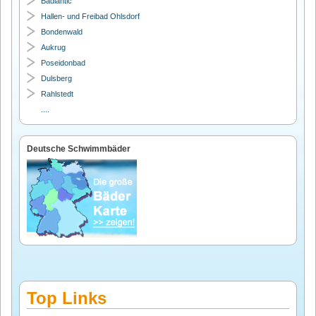
Badlantic
Hallen- und Freibad Ohlsdorf
Bondenwald
Aukrug
Poseidonbad
Dulsberg
Rahlstedt
....
Deutsche Schwimmbäder
Top Links