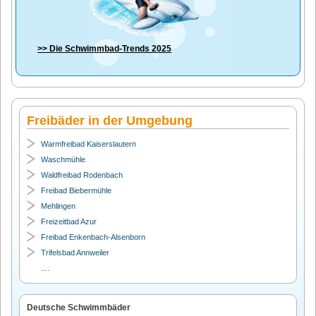
>> Die
Schwimmbad-Trends 2025
Freibäder in der Umgebung
Warmfreibad Kaiserslautern
Waschmühle
Waldfreibad Rodenbach
Freibad Biebermühle
Mehlingen
Freizeitbad Azur
Freibad Enkenbach-Alsenborn
Trifelsbad Annweiler
....
Deutsche Schwimmbäder