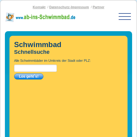
Kontakt
Datenschutz-Impressum
Partner
Start
Schwimmbad-Karte
Schwimmbad
Bäder nach PLZ
Schnellsuche
Bäder nach Stadt
Alle Schwimmbäder im Umkreis der Stadt oder PLZ:
SOS-Schwimmbad
Blog
Bad melden