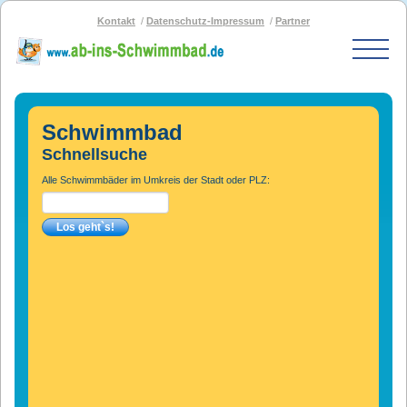
Kontakt
Datenschutz-Impressum
Partner
Start
Schwimmbad-Karte
Schwimmbad
Bäder nach PLZ
Schnellsuche
Bäder nach Stadt
Alle Schwimmbäder im Umkreis der Stadt oder PLZ:
SOS-Schwimmbad
Blog
Bad melden