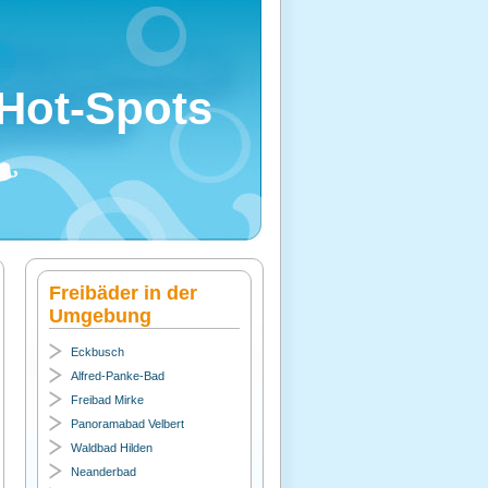
Hot-Spots
Freibäder in der
Umgebung
Eckbusch
Alfred-Panke-Bad
Freibad Mirke
Panoramabad Velbert
Waldbad Hilden
Neanderbad