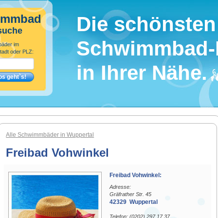
immbad
Die schönsten
suche
Schwimmbad-
bäder im
tadt oder PLZ:
in Ihrer Nähe.
Alle Schwimmbäder in Wuppertal
Freibad Vohwinkel
Freibad Vohwinkel:
Adresse:
Gräfrather Str. 45
42329 Wuppertal
Telefon: (0202) 297 17 37