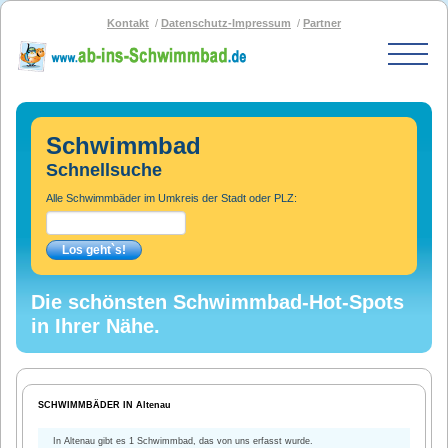
Kontakt
Datenschutz-Impressum
Partner
Start
Schwimmbad-Karte
Schwimmbad
Bäder nach PLZ
Schnellsuche
Bäder nach Stadt
Alle Schwimmbäder im Umkreis der Stadt oder PLZ:
SOS-Schwimmbad
Blog
Bad melden
Die schönsten Schwimmbad-Hot-Spots
in Ihrer Nähe.
SCHWIMMBÄDER IN Altenau
In Altenau gibt es 1 Schwimmbad, das von uns erfasst wurde.