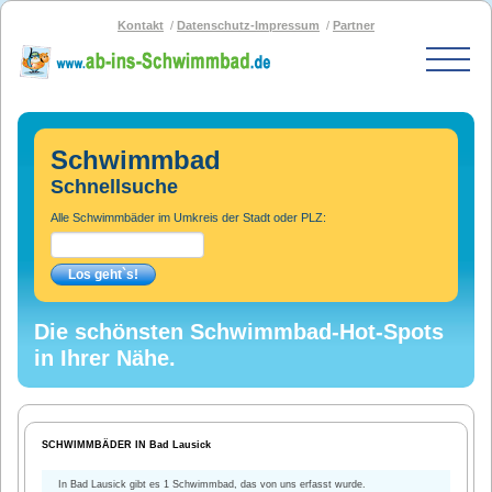
Kontakt
Datenschutz-Impressum
Partner
Start
Schwimmbad-Karte
Schwimmbad
Bäder nach PLZ
Schnellsuche
Bäder nach Stadt
Alle Schwimmbäder im Umkreis der Stadt oder PLZ:
SOS-Schwimmbad
Blog
Bad melden
Die schönsten Schwimmbad-Hot-Spots
in Ihrer Nähe.
SCHWIMMBÄDER IN Bad Lausick
In Bad Lausick gibt es 1 Schwimmbad, das von uns erfasst wurde.