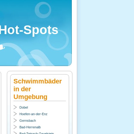
Hot-Spots
Schwimmbäder
in der
Umgebung
Dobel
Hoefen-an-der-Enz
Gernsbach
Bad-Herrenalb
Bad-Teinach-Zavelstein