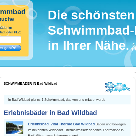
immbad
Die schönsten
suche
Schwimmbad-
bäder im
tadt oder PLZ:
in Ihrer Nähe.
SCHWIMMBÄDER IN Bad Wildbad
In Bad Wildbad gibt es 1 Schwimmbad, das von uns erfasst wurde.
Erlebnisbäder in Bad Wildbad
Erlebnisbad Vital Therme Bad Wildbad
Baden und bewegen
im bekannten Wildbader Thermalwasser: schönes Thermalbad in
Bad Wilbad, zum Schwimmen und ...