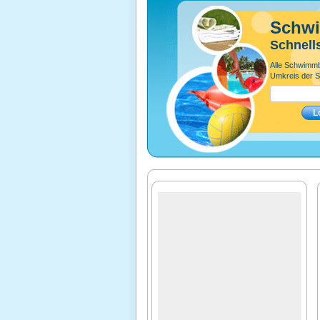
Schw
Schnell
Alle Schwimm
Umkreis der S