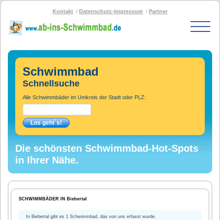
Kontakt
Datenschutz-Impressum
Partner
Start
Schwimmbad-Karte
Schwimmbad
Bäder nach PLZ
Schnellsuche
Bäder nach Stadt
Alle Schwimmbäder im Umkreis der Stadt oder PLZ:
SOS-Schwimmbad
Blog
Bad melden
Die schönsten Schwimmbad-Hot-Spots
in Ihrer Nähe.
SCHWIMMBÄDER IN Biebertal
In Biebertal gibt es 1 Schwimmbad, das von uns erfasst wurde.