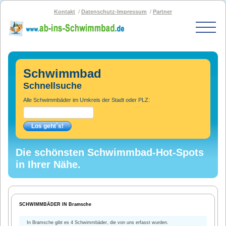
Kontakt
Datenschutz-Impressum
Partner
Start
Schwimmbad-Karte
Schwimmbad
Bäder nach PLZ
Schnellsuche
Bäder nach Stadt
Alle Schwimmbäder im Umkreis der Stadt oder PLZ:
SOS-Schwimmbad
Blog
Bad melden
Die schönsten Schwimmbad-Hot-Spots
in Ihrer Nähe.
SCHWIMMBÄDER IN Bramsche
In Bramsche gibt es 4 Schwimmbäder, die von uns erfasst wurden.