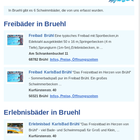
In Bruehl gibt es 6 Schwimmbäder, die von uns erfasst wurden.
Freibäder in Bruehl
Freibad Brühl
Eine typisches Freibad mit:Sportbecken,in
Edelstahl ausgekleidet 50 x 16 m,Springerbecken (4 m
Tiefe),Sprungturm (1m-5m),Erlebnisbecken, in ...
Am Schrankenbuckel 11
68782 Brühl
Infos, Preise, Öffnungszeiten
Freibad KarlsBad Brühl
"Das Freizeitbad im Herzen von Brühl"
- Sommerbadspaß pur im Freibad Brühl. Ein großes
Schwimmerbecken ...
Kurfürstenstr. 40
50321 Brühl
Infos, Preise, Öffnungszeiten
Erlebnisbäder in Bruehl
Erlebnisbad KarlsBad Brühl
"Das Freizeitbad im Herzen von
Brühl" - viel Bade- und Schwimmspaß für Groß und Klein, ...
Kurfürstenstr. 40