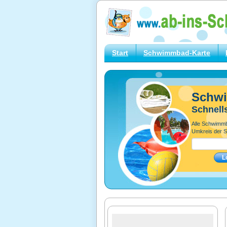
Start
Schwimmbad-Karte
Schw
Schnell
Alle Schwimm
Umkreis der S