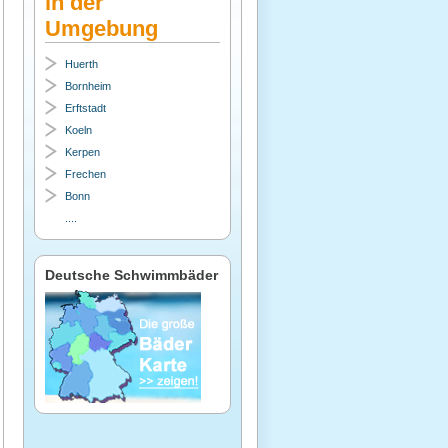
in der
Umgebung
Huerth
Bornheim
Erftstadt
Koeln
Kerpen
Frechen
Bonn
....
Deutsche Schwimmbäder