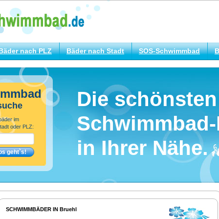
Bäder nach PLZ
Bäder nach Stadt
SOS-Schwimmbad
B
immbad
Die schönsten
suche
Schwimmbad-
bäder im
tadt oder PLZ:
in Ihrer Nähe.
SCHWIMMBÄDER IN Bruehl