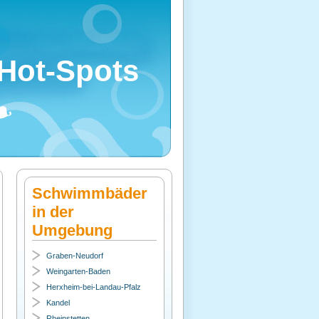
Hot-Spots
Schwimmbäder
in der
Umgebung
Graben-Neudorf
Weingarten-Baden
Herxheim-bei-Landau-Pfalz
Kandel
Rheinstetten