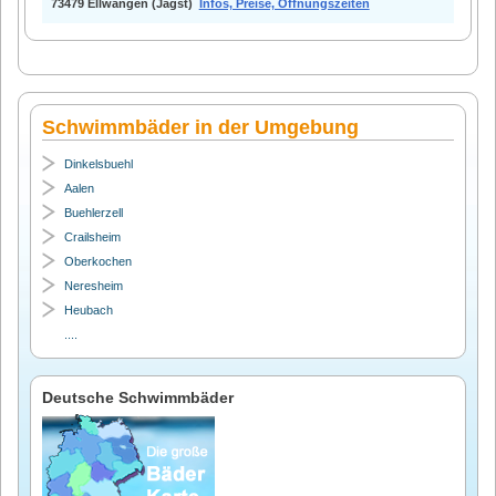
73479 Ellwangen (Jagst)
Infos, Preise, Öffnungszeiten
Schwimmbäder in der Umgebung
Dinkelsbuehl
Aalen
Buehlerzell
Crailsheim
Oberkochen
Neresheim
Heubach
....
Deutsche Schwimmbäder