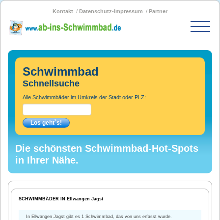
Kontakt
Datenschutz-Impressum
Partner
Start
Schwimmbad-Karte
Schwimmbad
Bäder nach PLZ
Schnellsuche
Bäder nach Stadt
Alle Schwimmbäder im Umkreis der Stadt oder PLZ:
SOS-Schwimmbad
Blog
Bad melden
Die schönsten Schwimmbad-Hot-Spots
in Ihrer Nähe.
SCHWIMMBÄDER IN Ellwangen Jagst
In Ellwangen Jagst gibt es 1 Schwimmbad, das von uns erfasst wurde.