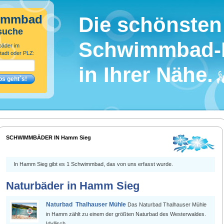
immbad
Die schönsten
suche
Schwimmbad-
bäder im
tadt oder PLZ:
in Ihrer Nähe.
SCHWIMMBÄDER IN Hamm Sieg
In Hamm Sieg gibt es 1 Schwimmbad, das von uns erfasst wurde.
Naturbäder in Hamm Sieg
Naturbad Thalhauser Mühle
Das Naturbad Thalhauser Mühle
in Hamm zählt zu einem der größten Naturbad des Westerwaldes.
Idyllisch ...