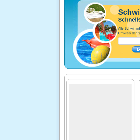
Schw
Schnell
Alle Schwimm
Umkreis der S