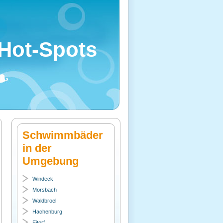
Hot-Spots
Schwimmbäder
in der
Umgebung
Windeck
Morsbach
Waldbroel
Hachenburg
Eitorf