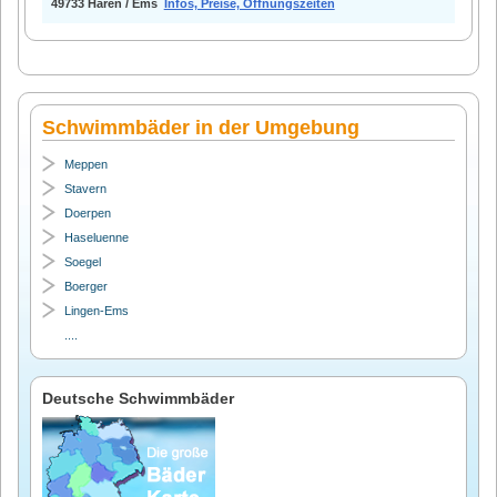
49733 Haren / Ems
Infos, Preise, Öffnungszeiten
Schwimmbäder in der Umgebung
Meppen
Stavern
Doerpen
Haseluenne
Soegel
Boerger
Lingen-Ems
....
Deutsche Schwimmbäder