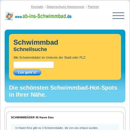
Kontakt
Datenschutz-Impressum
Partner
Start
Schwimmbad-Karte
Schwimmbad
Bäder nach PLZ
Schnellsuche
Bäder nach Stadt
Alle Schwimmbäder im Umkreis der Stadt oder PLZ:
SOS-Schwimmbad
Blog
Bad melden
Die schönsten Schwimmbad-Hot-Spots
in Ihrer Nähe.
SCHWIMMBÄDER IN Haren Ems
In Haren Ems gibt es 3 Schwimmbäder, die von uns erfasst wurden.