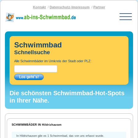
Kontakt
Datenschutz-Impressum
Partner
Start
Schwimmbad-Karte
Schwimmbad
Bäder nach PLZ
Schnellsuche
Bäder nach Stadt
Alle Schwimmbäder im Umkreis der Stadt oder PLZ:
SOS-Schwimmbad
Blog
Bad melden
Die schönsten Schwimmbad-Hot-Spots
in Ihrer Nähe.
SCHWIMMBÄDER IN Hildrizhausen
In Hildrizhausen gibt es 1 Schwimmbad, das von uns erfasst wurde.