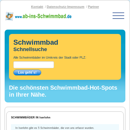
Kontakt
Datenschutz-Impressum
Partner
Start
Schwimmbad-Karte
Schwimmbad
Bäder nach PLZ
Schnellsuche
Bäder nach Stadt
Alle Schwimmbäder im Umkreis der Stadt oder PLZ:
SOS-Schwimmbad
Blog
Bad melden
Die schönsten Schwimmbad-Hot-Spots
in Ihrer Nähe.
SCHWIMMBÄDER IN Iserlohn
In Iserlohn gibt es 5 Schwimmbäder, die von uns erfasst wurden.