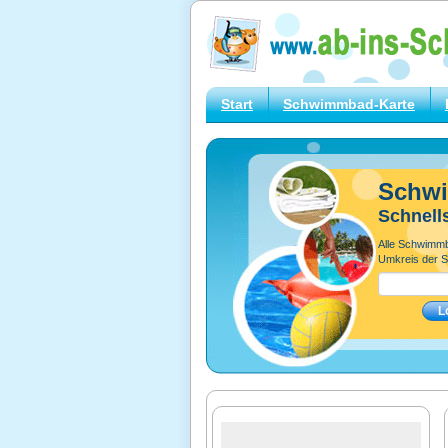
Start
Schwimmbad-Karte
Schw
Schnell
Alle Schwimm
Umkreis der S