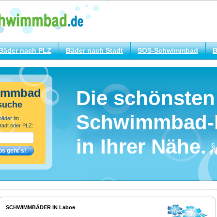
Bäder nach PLZ
Bäder nach Stadt
SOS-Schwimmbad
B
immbad
Die schönsten
suche
Schwimmbad-
bäder im
tadt oder PLZ:
in Ihrer Nähe.
SCHWIMMBÄDER IN Laboe