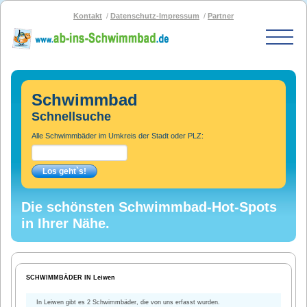
Kontakt
Datenschutz-Impressum
Partner
Start
Schwimmbad-Karte
Schwimmbad
Bäder nach PLZ
Schnellsuche
Bäder nach Stadt
Alle Schwimmbäder im Umkreis der Stadt oder PLZ:
SOS-Schwimmbad
Blog
Bad melden
Die schönsten Schwimmbad-Hot-Spots
in Ihrer Nähe.
SCHWIMMBÄDER IN Leiwen
In Leiwen gibt es 2 Schwimmbäder, die von uns erfasst wurden.