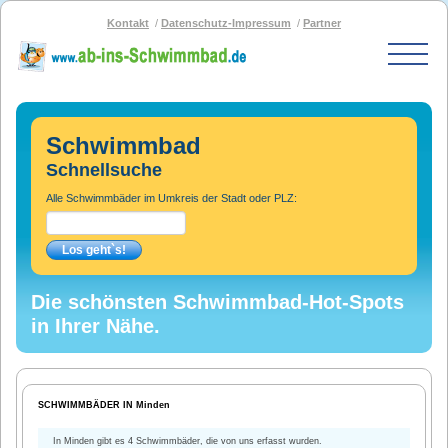
Kontakt
Datenschutz-Impressum
Partner
Start
Schwimmbad-Karte
Schwimmbad
Bäder nach PLZ
Schnellsuche
Bäder nach Stadt
Alle Schwimmbäder im Umkreis der Stadt oder PLZ:
SOS-Schwimmbad
Blog
Bad melden
Die schönsten Schwimmbad-Hot-Spots
in Ihrer Nähe.
SCHWIMMBÄDER IN Minden
In Minden gibt es 4 Schwimmbäder, die von uns erfasst wurden.