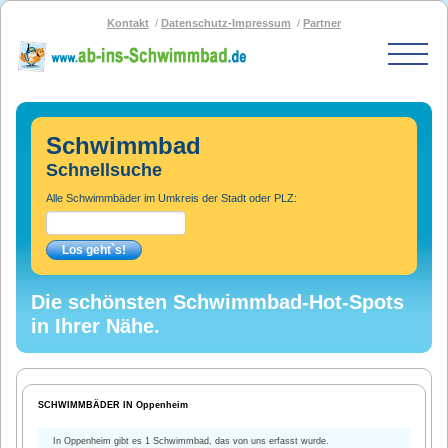
Kontakt
Datenschutz-Impressum
Partner
Start
Schwimmbad-Karte
Schwimmbad
Bäder nach PLZ
Schnellsuche
Bäder nach Stadt
Alle Schwimmbäder im Umkreis der Stadt oder PLZ:
SOS-Schwimmbad
Blog
Bad melden
Die schönsten Schwimmbad-Hot-Spots
in Ihrer Nähe.
SCHWIMMBÄDER IN Oppenheim
In Oppenheim gibt es 1 Schwimmbad, das von uns erfasst wurde.