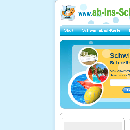
Start
Schwimmbad-Karte
Schw
Schnell
Alle Schwimm
Umkreis der S