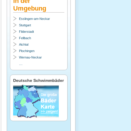
in der
Umgebung
Esslingen-am-Neckar
Stuttgart
Filderstadt
Fellbach
Aichtal
Plochingen
Wernau-Neckar
....
Deutsche Schwimmbäder