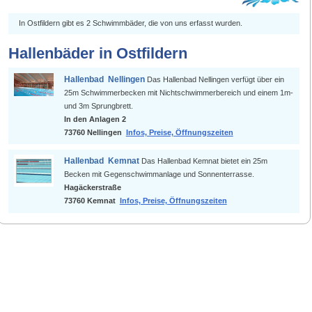
In Ostfildern gibt es 2 Schwimmbäder, die von uns erfasst wurden.
Hallenbäder in Ostfildern
Hallenbad Nellingen
Das Hallenbad Nellingen verfügt über ein
25m Schwimmerbecken mit Nichtschwimmerbereich und einem 1m-
und 3m Sprungbrett.
In den Anlagen 2
73760 Nellingen
Infos, Preise, Öffnungszeiten
Hallenbad Kemnat
Das Hallenbad Kemnat bietet ein 25m
Becken mit Gegenschwimmanlage und Sonnenterrasse.
Hagäckerstraße
73760 Kemnat
Infos, Preise, Öffnungszeiten