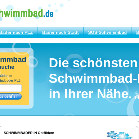
Bäder nach PLZ
Bäder nach Stadt
SOS-Schwimmbad
B
immbad
Die schönsten
suche
Schwimmbad-
bäder im
tadt oder PLZ:
in Ihrer Nähe.
SCHWIMMBÄDER IN Ostfildern