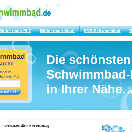
Bäder nach PLZ
Bäder nach Stadt
SOS-Schwimmbad
B
immbad
Die schönsten
suche
Schwimmbad-
bäder im
tadt oder PLZ:
in Ihrer Nähe.
SCHWIMMBÄDER IN Plattling