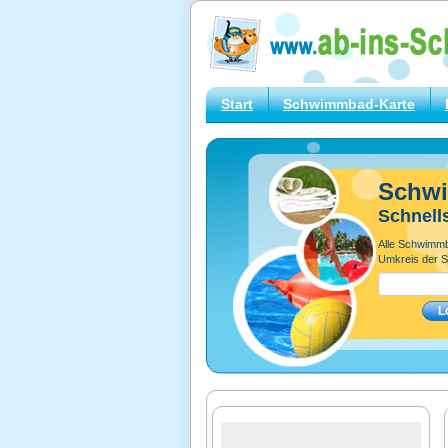
Start
Schwimmbad-Karte
Schw
Schnell
Alle Schwimm
Umkreis der S