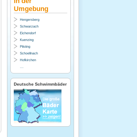
in der
Umgebung
Hengersberg
Schwarzach
Eichendorf
Kuenzing
Pilsting
Schoellnach
Hofkirchen
....
Deutsche Schwimmbäder