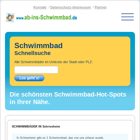
Kontakt
Datenschutz-Impressum
Partner
Start
Schwimmbad-Karte
Schwimmbad
Bäder nach PLZ
Schnellsuche
Bäder nach Stadt
Alle Schwimmbäder im Umkreis der Stadt oder PLZ:
SOS-Schwimmbad
Blog
Bad melden
Die schönsten Schwimmbad-Hot-Spots
in Ihrer Nähe.
SCHWIMMBÄDER IN Schriesheim
In Schriesheim gibt es 1 Schwimmbad, das von uns erfasst wurde.