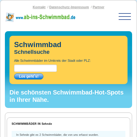
Kontakt
Datenschutz-Impressum
Partner
Start
Schwimmbad-Karte
Schwimmbad
Bäder nach PLZ
Schnellsuche
Bäder nach Stadt
Alle Schwimmbäder im Umkreis der Stadt oder PLZ:
SOS-Schwimmbad
Blog
Bad melden
Die schönsten Schwimmbad-Hot-Spots
in Ihrer Nähe.
SCHWIMMBÄDER IN Sehnde
In Sehnde gibt es 2 Schwimmbäder, die von uns erfasst wurden.